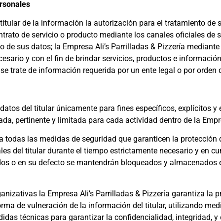
ersonales
l titular de la información la autorización para el tratamiento 
trato de servicio o producto mediante los canales oficiales de su
o de sus datos; la Empresa Ali’s Parrilladas & Pizzería mediant
sario y con el fin de brindar servicios, productos e informaci
 se trate de información requerida por un ente legal o por orde
s datos del titular únicamente para fines específicos, explícitos 
ada, pertinente y limitada para cada actividad dentro de la Emp
a todas las medidas de seguridad que garanticen la protección de
les del titular durante el tiempo estrictamente necesario y en c
ados o en su defecto se mantendrán bloqueados y almacenados e
anizativas la Empresa Ali’s Parrilladas & Pizzería garantiza la 
 forma de vulneración de la información del titular, utilizando m
das técnicas para garantizar la confidencialidad, integridad, y 