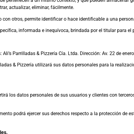
que pertenecen a un mismo contexto, y que pueden almacenar g
rar, actualizar, eliminar, fácilmente.
 con otros, permite identificar o hace identificable a una person
ecífica, informada e inequívoca, brindada por el titular para el
Ali’s Parrilladas & Pizzería Cía. Ltda. Dirección: Av. 22 de ene
ladas & Pizzería utilizará sus datos personales para la realizac
irá los datos personales de sus usuarios y clientes con terceros
omento podrá ejercer sus derechos respecto a la protección de es
les.