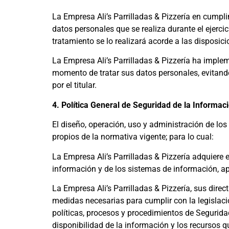
La Empresa Ali’s Parrilladas & Pizzería en cumpl
datos personales que se realiza durante el ejerci
tratamiento se lo realizará acorde a las disposic
La Empresa Ali’s Parrilladas & Pizzería ha imple
momento de tratar sus datos personales, evitando 
por el titular.
4. Política General de Seguridad de la Informac
El diseño, operación, uso y administración de lo
propios de la normativa vigente; para lo cual:
La Empresa Ali’s Parrilladas & Pizzería adquiere 
información y de los sistemas de información, a
La Empresa Ali’s Parrilladas & Pizzería, sus dire
medidas necesarias para cumplir con la legislació
políticas, procesos y procedimientos de Seguridad 
disponibilidad de la información y los recursos 