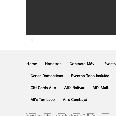
Home
Nosotros
Contacto Móvil
Evento
Cenas Románticas
Eventos Todo Incluido
Gift Cards Ali’s
Ali’s Bolívar
Ali’s Mall
Ali’s Tumbaco
Ali’s Cumbayá
@web design by Siza Washington and CT8. . ©